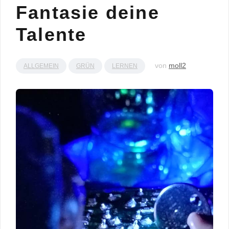
Fantasie deine
Talente
von
moll2
ALLGEMEIN
GRÜN
LERNEN